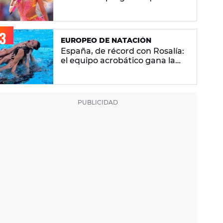
se hacen sobre la versión en
español
EUROPEO DE NATACIÓN
España, de récord con Rosalía:
el equipo acrobático gana la
plata con 'Berghain' y consigue
la mayor nota de impresión
artística