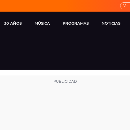
Ver
30 AÑOS
MÚSICA
PROGRAMAS
NOTICIAS
LOCAL DE ENSAYO
CUERPOS
FAMOSOS
EUROPA FM
ESPECIALES
CINE Y TEL
ESTRENOS
ME PONES
VIRALES
CONCIERTOS
LOCUTORES EUROPA
FM
ESTILO DE 
NOVEDADES
MUSICALES
ENTREVISTAS
REMEMBER EUROPA
FM