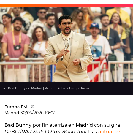
Bad Bunny en Madrid | Ricardo Rubio / Europa Press
Europa FM
Madrid
30/05/2026 10:47
Bad Bunny
por fin aterriza en
Madrid
con su gira
DeBÍ TiRAR MáS FOToS World Tour
tras
actuar en