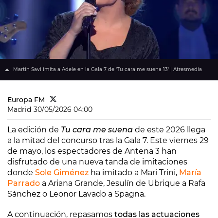
Martín Savi imita a Adele en la Gala 7 de 'Tu cara me suena 13' | Atresmedia
Europa FM
Madrid
30/05/2026 04:00
La edición de
Tu cara me suena
de este 2026 llega
a la mitad del concurso tras la Gala 7. Este viernes 29
de mayo, los espectadores de Antena 3 han
disfrutado de una nueva tanda de imitaciones
donde
Sole Giménez
ha imitado a Mari Trini,
María
Parrado
a Ariana Grande, Jesulín de Ubrique a Rafa
Sánchez o Leonor Lavado a Spagna.
A continuación, repasamos
todas las actuaciones