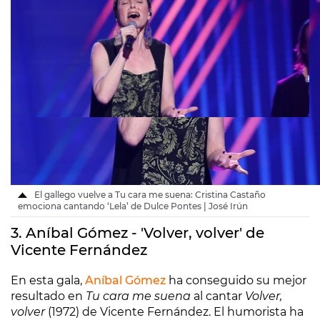
El gallego vuelve a Tu cara me suena: Cristina Castaño
emociona cantando ‘Lela’ de Dulce Pontes | José Irún
3. Aníbal Gómez - 'Volver, volver' de
Vicente Fernández
En esta gala,
Aníbal Gómez
ha conseguido su mejor
resultado en
Tu cara me suena
al cantar
Volver,
volver
(1972) de Vicente Fernández. El humorista ha