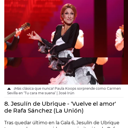
¡Más clásica que nunca! Paula Koops sorprende como Carmen
Sevilla en ‘Tu cara me suena’ | José Irún
8. Jesulín de Ubrique - 'Vuelve el amor'
de Rafa Sánchez (La Unión)
Tras quedar último en la Gala 6, Jesulín de Ubrique