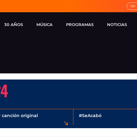
Ver
30 AÑOS
MÚSICA
PROGRAMAS
NOTICIAS
LOCAL DE ENSAYO
CUERPOS
FAMOSOS
EUROPA FM
ESPECIALES
CINE Y TEL
ESTRENOS
ME PONES
VIRALES
CONCIERTOS
LOCUTORES EUROPA
24
FM
ESTILO DE 
NOVEDADES
MUSICALES
ENTREVISTAS
 canción original
#SeAcabó
REMEMBER EUROPA
FM