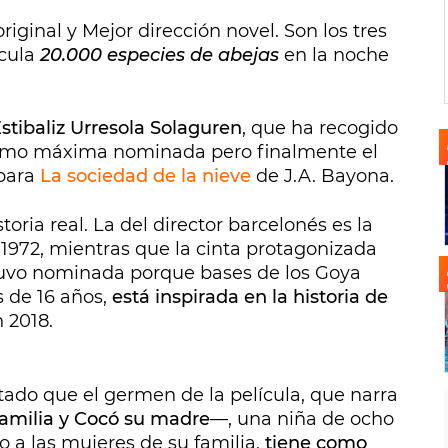
riginal y Mejor dirección novel. Son los tres
ícula
20.000 especies de abejas
en la noche
stibaliz Urresola Solaguren
, que ha recogido
como máxima nominada pero finalmente el
 para
La sociedad de la nieve
de J.A. Bayona.
oria real. La del director barcelonés es la
1972, mientras que la cinta protagonizada
tuvo nominada porque bases de los Goya
 de 16 años,
está inspirada en la historia de
 2018.
tado que el germen de la película, que narra
familia y Cocó su madre
—, una niña de ocho
 a las mujeres de su familia,
tiene como