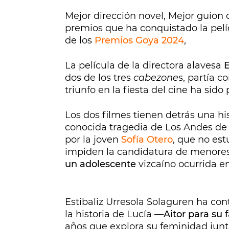
Mejor dirección novel, Mejor guion o
premios que ha conquistado la pel
de los
Premios Goya 2024
,
La película de la directora alavesa
E
dos de los tres
cabezone
s, partía 
triunfo en la fiesta del cine ha sido
Los dos filmes tienen detrás una hist
conocida tragedia de Los Andes de 
por la joven
Sofía Otero
, que no es
impiden la candidatura de menores
un adolescente
vizcaíno ocurrida en
Estibaliz Urresola Solaguren ha con
la historia de Lucía —
Aitor para su 
años que explora su feminidad junto