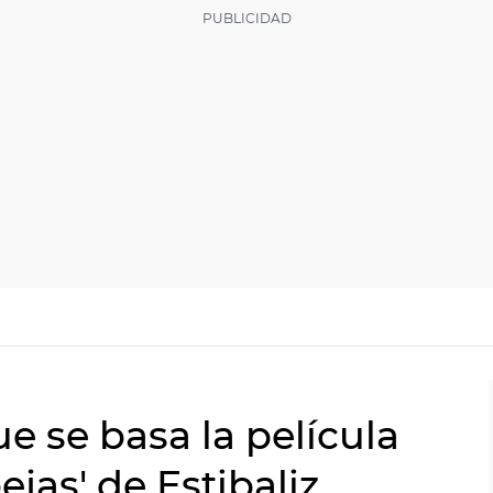
ue se basa la película
jas' de Estibaliz