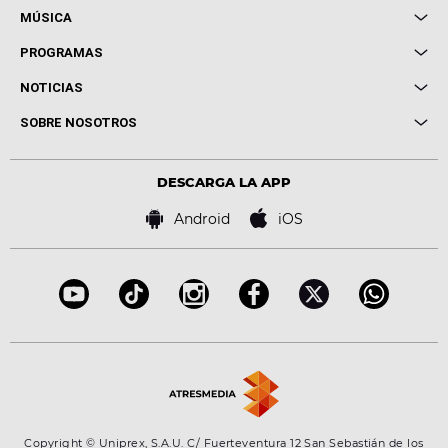
MÚSICA
Local de Ensayo Europa FM
PROGRAMAS
Entrevistas
Cuerpos especiales
NOTICIAS
Conciertos
Me pones
Novedades
Cine y Televisión
SOBRE NOSOTROS
Locutores Europa FM
Estilo de vida
Política de privacidad
Virales
Advertencia legal
Tecnología
DESCARGA LA APP
Política de cookies
Famosos
Bases de concursos
Android
iOS
Accesibilidad
Configuración de la privacidad
Copyright © Uniprex, S.A.U. C/ Fuerteventura 12 San Sebastián de los