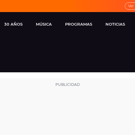
Ver
30 AÑOS
MÚSICA
PROGRAMAS
NOTICIAS
LOCAL DE ENSAYO
CUERPOS
FAMOSOS
EUROPA FM
ESPECIALES
CINE Y TEL
ESTRENOS
ME PONES
VIRALES
CONCIERTOS
LOCUTORES EUROPA
FM
ESTILO DE 
NOVEDADES
MUSICALES
ENTREVISTAS
REMEMBER EUROPA
FM