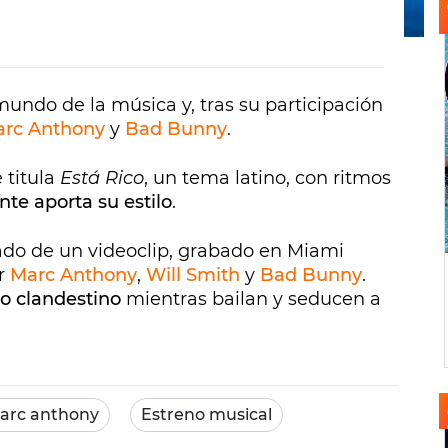
mundo de la música y, tras su participación
rc Anthony
y
Bad Bunny
.
 titula
Está Rico
, un tema latino, con ritmos
te aporta su estilo
.
do de un videoclip, grabado en Miami
or
Marc Anthony
,
Will Smith
y
Bad Bunny
.
no clandestino
mientras bailan y seducen a
arc anthony
Estreno musical