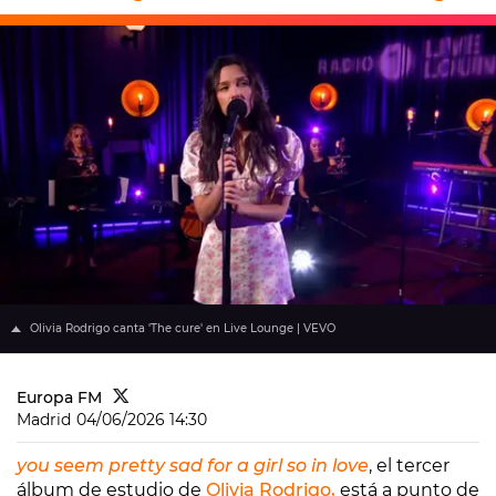
Olivia Rodrigo canta 'The cure' en Live Lounge | VEVO
Europa FM
Madrid
04/06/2026 14:30
you seem pretty sad for a girl so in love
, el tercer
álbum de estudio de
Olivia Rodrigo,
está a punto de