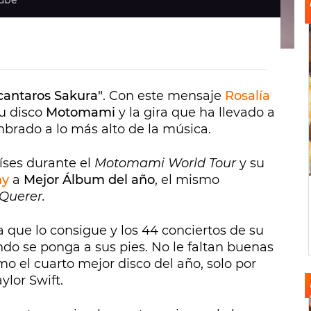
tube
cantaros Sakura"
. Con este mensaje
Rosalía
u disco
Motomami
y la gira que ha llevado a
brado a lo más alto de la música.
íses durante el
Motomami World Tour
y su
my
a
Mejor Álbum del año
, el mismo
Querer.
a que lo consigue y los 44 conciertos de su
o se ponga a sus pies. No le faltan buenas
omo el cuarto mejor disco del año, solo por
lor Swift.