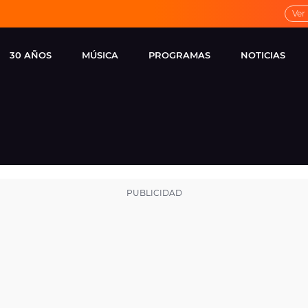
Ver
30 AÑOS
MÚSICA
PROGRAMAS
NOTICIAS
LOCAL DE ENSAYO
CUERPOS
FAMOSOS
EUROPA FM
ESPECIALES
CINE Y TEL
ESTRENOS
ME PONES
VIRALES
CONCIERTOS
LOCUTORES EUROPA
FM
ESTILO DE 
NOVEDADES
MUSICALES
ENTREVISTAS
REMEMBER EUROPA
FM