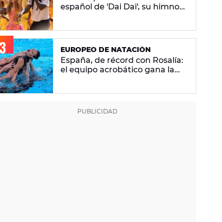
español de 'Dai Dai', su himno
del Mundial 2026 con Burna
Boy
EUROPEO DE NATACIÓN
España, de récord con Rosalía:
el equipo acrobático gana la
plata con 'Berghain' y consigue
la mayor nota de impresión
artística