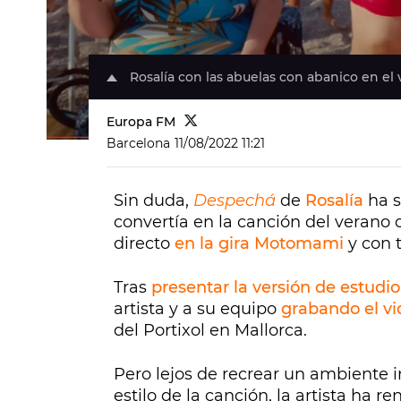
Rosalía con las abuelas con abanico en el 
Europa FM
Barcelona
11/08/2022 11:21
Sin duda,
Despechá
de
Rosalía
ha s
convertía en la canción del verano
directo
en la gira Motomami
y con 
Tras
presentar la versión de estudio
artista y a su equipo
grabando el vi
del Portixol en Mallorca.
Pero lejos de recrear un ambiente i
estilo de la canción, la artista ha re