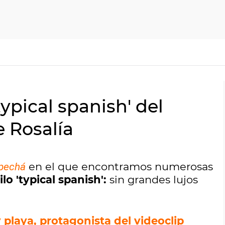
typical spanish' del
e Rosalía
en el que encontramos numerosas
pechá
lo 'typical spanish':
sin grandes lujos
 playa, protagonista del videoclip