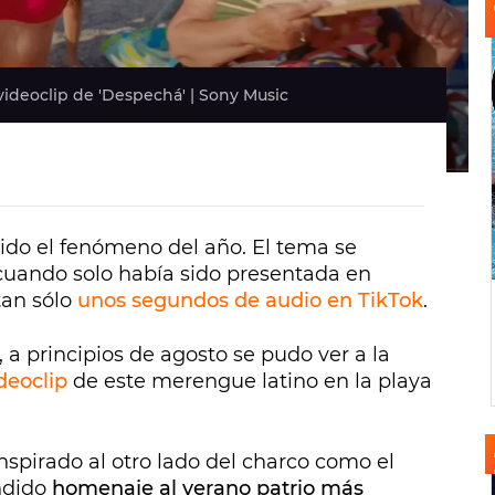
videoclip de 'Despechá' | Sony Music
ido el fenómeno del año. El tema se
 cuando solo había sido presentada en
tan sólo
unos segundos de audio en TikTok
.
, a principios de agosto se pudo ver a la
deoclip
de este merengue latino en la playa
nspirado al otro lado del charco como el
ndido
homenaje al verano patrio más