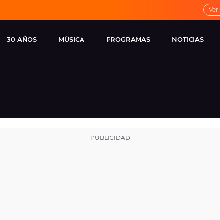
Ver
30 AÑOS
MÚSICA
PROGRAMAS
NOTICIAS
LOCAL DE ENSAYO
CUERPOS
FAMOSOS
EUROPA FM
ESPECIALES
CINE Y TEL
ESTRENOS
ME PONES
VIRALES
CONCIERTOS
LOCUTORES EUROPA
FM
ESTILO DE 
NOVEDADES
MUSICALES
ENTREVISTAS
REMEMBER EUROPA
FM