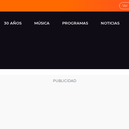
Ver
30 AÑOS
MÚSICA
PROGRAMAS
NOTICIAS
LOCAL DE ENSAYO
CUERPOS
FAMOSOS
EUROPA FM
ESPECIALES
CINE Y TEL
ESTRENOS
ME PONES
VIRALES
CONCIERTOS
LOCUTORES EUROPA
FM
ESTILO DE 
NOVEDADES
MUSICALES
ENTREVISTAS
REMEMBER EUROPA
FM