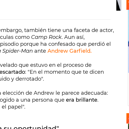
n embargo, también tiene una faceta de actor,
lículas como
Camp Rock
. Aun así,
episodio porque ha confesado que perdió el
 Spider-Man
ante
Andrew Garfield.
evelado que estuvo en el proceso de
descartado
: "En el momento que te dicen
uido y derrotado".
a elección de Andrew le parece adecuada:
cogido a una persona que
era brillante
.
el papel".
a su oportunidad"