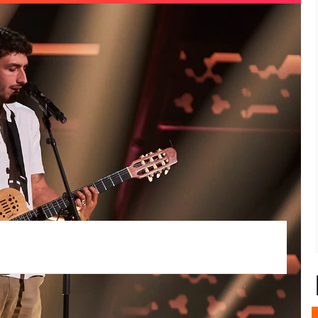
decir imposible, por eso
Miguel
ha creado su
n tu mirá
, uno de los temas recogidos en
El