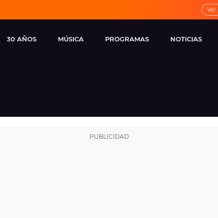
Ver
30 AÑOS
MÚSICA
PROGRAMAS
NOTICIAS
LOCAL DE ENSAYO
CUERPOS
FAMOSOS
EUROPA FM
ESPECIALES
CINE Y TEL
ESTRENOS
ME PONES
VIRALES
CONCIERTOS
LOCUTORES EUROPA
FM
ESTILO DE 
NOVEDADES
MUSICALES
ENTREVISTAS
REMEMBER EUROPA
FM