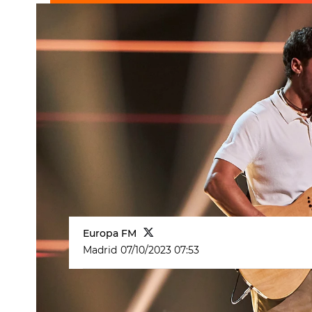
Europa FM
Madrid
07/10/2023 07:53
Rosalía
es dificil de imitar, por no 
propia versión acústica de
Pienso e