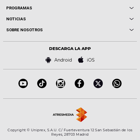
Local de Ensayo Europa FM
PROGRAMAS
Entrevistas
Cuerpos especiales
NOTICIAS
Conciertos
Me pones
Novedades
Cine y Televisión
SOBRE NOSOTROS
Locutores Europa FM
Estilo de vida
Política de privacidad
Virales
Advertencia legal
Tecnología
DESCARGA LA APP
Política de cookies
Famosos
Bases de concursos
Android
iOS
Accesibilidad
Configuración de la privacidad
Copyright © Uniprex, S.A.U. C/ Fuerteventura 12 San Sebastián de los
Reyes, 28703 Madrid