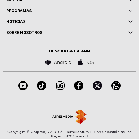
Local de Ensayo Europa FM
PROGRAMAS
Entrevistas
Cuerpos especiales
NOTICIAS
Conciertos
Me pones
Novedades
Cine y Televisión
SOBRE NOSOTROS
Locutores Europa FM
Estilo de vida
Política de privacidad
Virales
Advertencia legal
Tecnología
DESCARGA LA APP
Política de cookies
Famosos
Bases de concursos
Android
iOS
Accesibilidad
Configuración de la privacidad
Copyright © Uniprex, S.A.U. C/ Fuerteventura 12 San Sebastián de los
Reyes, 28703 Madrid