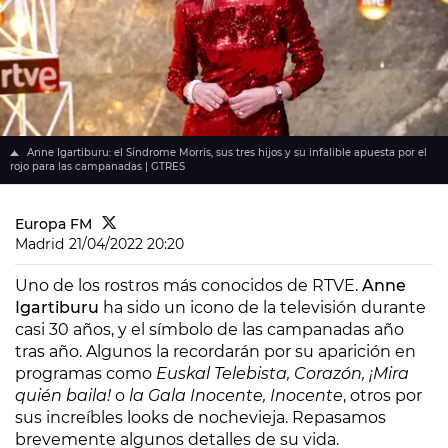
Anne Igartiburu: el Síndrome Morris, sus tres hijos y su infalible apuesta por el
rojo para las campanadas | GTRES
Europa FM
Madrid
21/04/2022 20:20
Uno de los rostros más conocidos de RTVE.
Anne
Igartiburu
ha sido un icono de la televisión durante
casi 30 años, y el símbolo de las campanadas año
tras año. Algunos la recordarán por su aparición en
programas como
Euskal Telebista, Corazón, ¡Mira
quién baila!
o
la Gala Inocente, Inocente
, otros por
sus increíbles looks de nochevieja. Repasamos
brevemente algunos detalles de su vida.