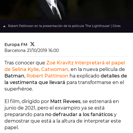
Robert Pattinson en la presentación de la película 'The Lighthouse' | Gtres
Europa FM
Barcelona
21/10/2019 16:00
Tras conocer que
Zoë Kravitz interpretará el papel
de Selina Kylie, Catwoman,
en la nueva película de
Batman
,
Robert Pattinson
ha explicado
detalles de
la vestimenta que llevará
para transformarse en el
superhéroe.
El film, dirigido por
Matt Revees
, se estrenará en
junio de 2021, pero el exvampiro ya se está
preparando para
no defraudar a los fanáticos
y
demostrar que está a la altura de interpretar este
papel.