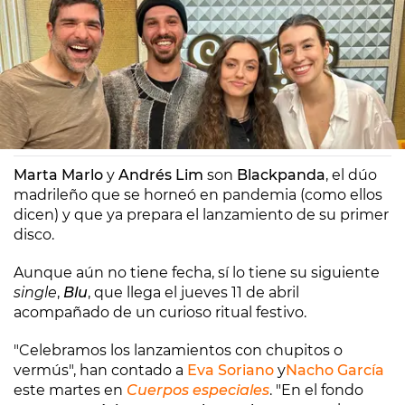
Europa FM
Madrid
02/04/2024 16:03
Marta Marlo
y
Andrés Lim
son
Blackpanda
, el dúo
madrileño que se horneó en pandemia (como ellos
dicen) y que ya prepara el lanzamiento de su primer
disco.
Aunque aún no tiene fecha, sí lo tiene su siguiente
single
,
Blu
, que llega el jueves 11 de abril
acompañado de un curioso ritual festivo.
"Celebramos los lanzamientos con chupitos o
vermús", han contado a
Eva Soriano
y
Nacho García
este martes en
Cuerpos especiales
. "En el fondo