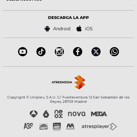
Locutores Europa FM
Estilo de vida
Política de privacidad
Virales
Advertencia legal
Tecnología
DESCARGA LA APP
Política de cookies
Famosos
Bases de concursos
Android
iOS
Accesibilidad
Configuración de la privacidad
Copyright © Uniprex, S.A.U. C/ Fuerteventura 12 San Sebastián de los
Reyes, 28703 Madrid