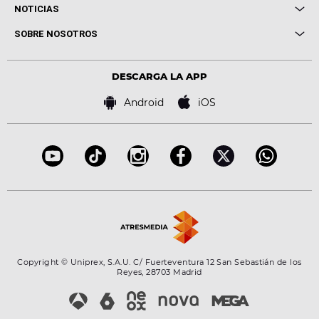
Cuerpos especiales
NOTICIAS
Conciertos
Me pones
Novedades
Cine y Televisión
SOBRE NOSOTROS
Locutores Europa FM
Estilo de vida
Política de privacidad
Virales
Advertencia legal
Tecnología
DESCARGA LA APP
Política de cookies
Famosos
Bases de concursos
Android
iOS
Accesibilidad
Configuración de la privacidad
Copyright © Uniprex, S.A.U. C/ Fuerteventura 12 San Sebastián de los
Reyes, 28703 Madrid