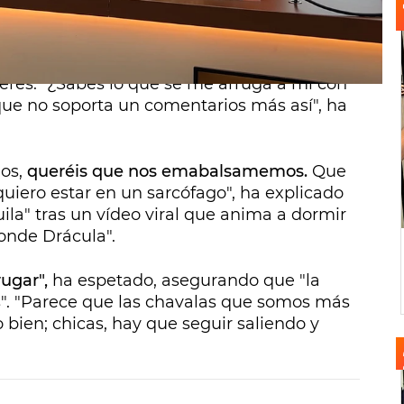
lgan arrugas en la cara, prefiero ser un shar
pos especiales
porque esos comentarios
eres. "¿Sabes lo que se me arruga a mí con
ue no soporta un comentarios más así", ha
os,
queréis que nos emabalsamemos.
Que
uiero estar en un sarcófago", ha explicado
la" tras un vídeo viral que anima a dormir
Conde Drácula".
rugar",
ha espetado, asegurando que "la
s". "Parece que las chavalas que somos más
bien; chicas, hay que seguir saliendo y