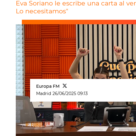
Eva Soriano le escribe una carta al ve
Lo necesitamos"
Europa FM
Madrid
26/06/2025 09:13
Eva Soriano
ha entrado en "modo fes
llegan las salidas". "Me voy a la cal
presentadora de Cuerpos especiales 
mensajes que critican su rutina as