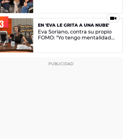
conceptual. No pretendo lanzar
ningún mensaje en concreto"
EN 'EVA LE GRITA A UNA NUBE'
Eva Soriano, contra su propio
FOMO: "Yo tengo mentalidad
de tiburona, porque si paro me
da un apechusque"