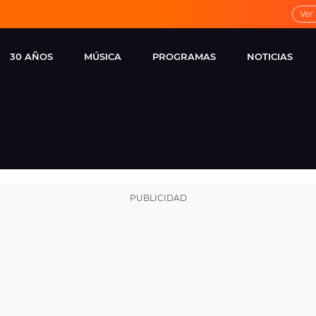
Ver
30 AÑOS
MÚSICA
PROGRAMAS
NOTICIAS
LOCAL DE ENSAYO
CUERPOS
FAMOSOS
EUROPA FM
ESPECIALES
CINE Y TEL
ESTRENOS
ME PONES
VIRALES
CONCIERTOS
LOCUTORES EUROPA
FM
ESTILO DE 
NOVEDADES
MUSICALES
ENTREVISTAS
REMEMBER EUROPA
FM