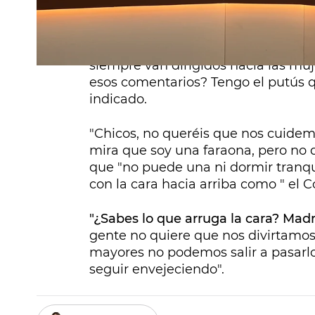
"Si pasarlo bien significa que me sa
pei",
ha gritado a una nube en
Cuer
siempre van dirigidos hacia las muj
esos comentarios? Tengo el putús q
indicado.
"Chicos, no queréis que nos cuidem
mira que soy una faraona, pero no q
que "no puede una ni dormir tranqui
con la cara hacia arriba como " el 
"¿Sabes lo que arruga la cara? Mad
gente no quiere que nos divirtamo
mayores no podemos salir a pasarlo 
seguir envejeciendo".