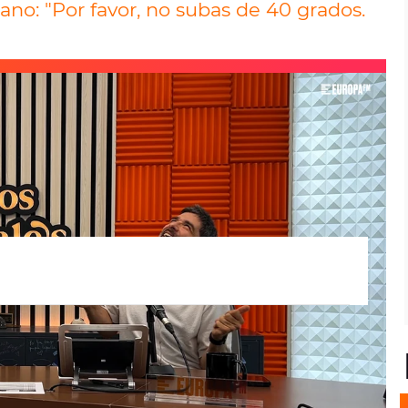
rano: "Por favor, no subas de 40 grados.
tivo alegre" porque "llega el verano y
le y me voy a tomar un cubata", explica la
que, ante esta actitud vital, ha recibido
egurando que "mucha fiesta arruga la cara"