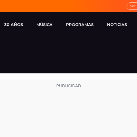
Ver
30 AÑOS
MÚSICA
PROGRAMAS
NOTICIAS
LOCAL DE ENSAYO
CUERPOS
FAMOSOS
EUROPA FM
ESPECIALES
CINE Y TEL
ESTRENOS
ME PONES
VIRALES
CONCIERTOS
LOCUTORES EUROPA
FM
ESTILO DE 
NOVEDADES
MUSICALES
ENTREVISTAS
REMEMBER EUROPA
FM