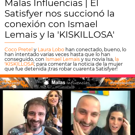
Malas Influencias | El
Satisfyer nos succionó la
conexión con Ismael
Lemais y la 'KISKILLOSA'
Coco Pretel
y
Laura Lobo
han conectado, bueno, lo
han intentado varias veces hasta que lo han
conseguido, con
Ismael Lemais
y su novia Isa,
la
'KISKILLOSA
', para comentar la noticia de la mujer
que fue detenida ¡tras robar cuarenta Satisfyer!