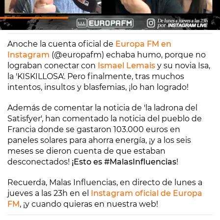
Coco Pretel
Laura Lobo
Madrid
30/01/2020 16:59
Anoche la cuenta oficial de
Europa FM en
Instagram
(@europafm) echaba humo, porque no
lograban conectar con
Ismael Lemais
y su novia Isa,
la 'KISKILLOSA'. Pero finalmente, tras muchos
intentos, insultos y blasfemias, ¡lo han logrado!
Además de comentar la noticia de 'la ladrona del
Satisfyer', han comentado la noticia del pueblo de
Francia donde se gastaron 103.000 euros en
paneles solares para ahorra energía, ¡y a los seis
meses se dieron cuenta de que estaban
desconectados!
¡Esto es #MalasInfluencias
!
Recuerda, Malas Influencias, en directo de lunes a
jueves a las 23h en el
Instagram oficial de Europa
FM
, ¡y cuando quieras en nuestra web!