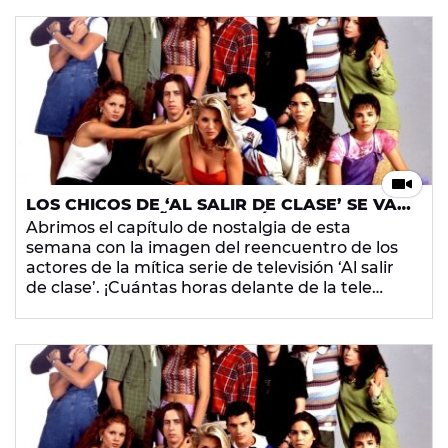
años
… ¿Da vértigo, verdad? Veamos cómo
están ahora los actores que formaban el
reparto de la serie.
LOS CHICOS DE ‘AL SALIR DE CLASE’ SE VAN
DE FIESTA 20 AÑOS DESPUÉS
Abrimos el capítulo de nostalgia de esta
semana con la imagen del reencuentro de los
actores de la mítica serie de televisión ‘Al salir
de clase’. ¡Cuántas horas delante de la tele
pendientes de los líos y amoríos de la Banda
del Bate! Y ya han pasado nada menos que 20
años… ¿Da vértigo, verdad? Veamos cómo
están ahora los actores que formaban el
reparto de la serie.