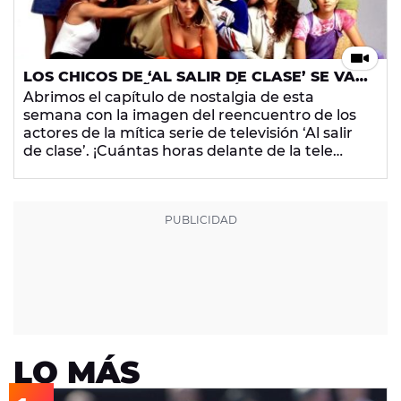
LOS CHICOS DE ‘AL SALIR DE CLASE’ SE VAN
DE FIESTA 20 AÑOS DESPUÉS
Abrimos el capítulo de nostalgia de esta
semana con la imagen del reencuentro de los
actores de la mítica serie de televisión ‘Al salir
de clase’. ¡Cuántas horas delante de la tele
pendientes de los líos y amoríos de la Banda
del Bate! Y ya han pasado nada menos que 20
años… ¿Da vértigo, verdad? Veamos cómo
están ahora los actores que formaban el
reparto de la serie.
LO MÁS