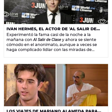
IVÁN HERMÉS, EL ACTOR DE 'AL SALIR DE
CLASE' QUE AHORA SE GANA LA VIDA
Experimentó la fama casi de la noche a la
COMO MÚSICO CALLEJERO
mañana con
Al Salir de Clase
y ahora se siente
cómodo en el anonimato, aunque a veces se
haga complicado lidiar con las miradas de
desprecio del público en la calle. Iván Hermés
ahora se gana la vida como músico en
Barcelona pero sueña con volver ante las
cámaras.
LOS VIAJES DE MARIANO ALAMEDA PARA