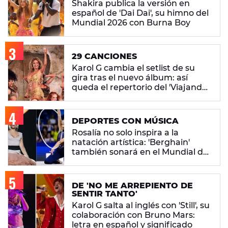
Shakira publica la versión en
español de 'Dai Dai', su himno del
Mundial 2026 con Burna Boy
29 CANCIONES
Karol G cambia el setlist de su
gira tras el nuevo álbum: así
queda el repertorio del 'Viajando
Por El Mundo Tropitour'
DEPORTES CON MÚSICA
Rosalía no solo inspira a la
natación artística: 'Berghain'
también sonará en el Mundial de
gimnasia rítmica
DE 'NO ME ARREPIENTO DE
SENTIR TANTO'
Karol G salta al inglés con 'Still', su
colaboración con Bruno Mars:
letra en español y significado