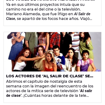
OLVIDAR 'AL SALIR DE CLASE': RETIROS
Ya en sus últimos proyectos intuía que su
ESPIRITUALES, DROGAS INICIÁTICAS Y
camino no era el del cine o la televisión.
AUTOCONOCIMIENTO
Mariano Alameda, que fue Íñigo en
Al Salir de
Clase
, se apartó de los focos hace años. Viajó
por el mundo, exploró diferentes culturas y
ahora tiene un centro de yoga donde imparte
técnicas de autoconocimiento.
LOS ACTORES DE ‘AL SALIR DE CLASE’ SE
VAN DE FIESTA 20 AÑOS DESPUÉS DE LA
Abrimos el capítulo de nostalgia de esta
SERIE
semana con la imagen del reencuentro de los
actores de la mítica serie de televisión ‘
Al salir
de clase’
. ¡Cuántas horas delante de la tele
pendientes de los líos y amoríos de la
Banda del
Bate
! Y ya han pasado nada menos que
20