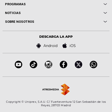
Local de Ensayo Europa FM
PROGRAMAS
Entrevistas
Cuerpos especiales
NOTICIAS
Conciertos
Me pones
Novedades
Cine y Televisión
SOBRE NOSOTROS
Locutores Europa FM
Estilo de vida
Política de privacidad
Virales
Advertencia legal
Tecnología
DESCARGA LA APP
Política de cookies
Famosos
Bases de concursos
Android
iOS
Accesibilidad
Configuración de la privacidad
Copyright © Uniprex, S.A.U. C/ Fuerteventura 12 San Sebastián de los
Reyes, 28703 Madrid