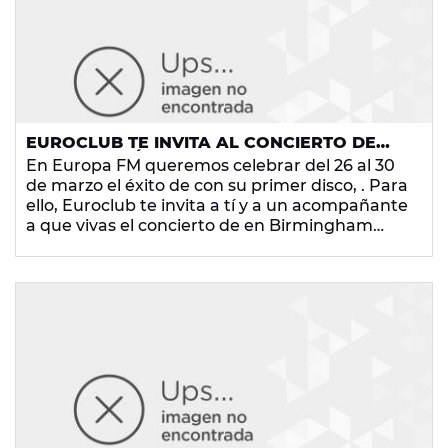
EUROCLUB TE INVITA AL CONCIERTO DE
EMELI SANDÉ EN BIRMINGHAM
En Europa FM queremos celebrar del 26 al 30
de marzo el éxito de
con su primer disco,
. Para
ello, Euroclub te invita a tí y a un acompañante
a que vivas el concierto de
en Birmingham
(Inglaterra) el sábado 14 de abril.