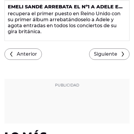
EMELI SANDÉ ARREBATA EL Nº1 A ADELE EN
EL REINO UNIDO
recupera el primer puesto en Reino Unido con
su primer álbum
arrebatándoselo a Adele y
agota entradas en todos los conciertos de su
gira británica.
Anterior
Siguiente