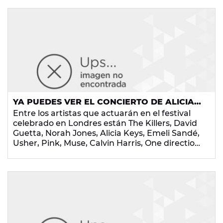
YA PUEDES VER EL CONCIERTO DE ALICIA
KEYS EN ITUNES FESTIVAL COMPLETO
Entre los artistas que actuarán en el festival
celebrado en Londres están The Killers, David
Guetta, Norah Jones, Alicia Keys, Emeli Sandé,
Usher, Pink, Muse, Calvin Harris, One direction,
Band of Horses, Conor Maynard y Noel
Gallagher.