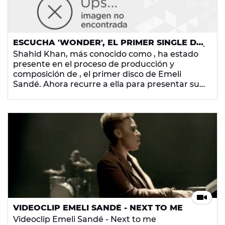
ESCUCHA 'WONDER', EL PRIMER SINGLE DE
NAUGHTY BOY CANTADO POR EMELI SANDÉ
Shahid Khan, más conocido como
, ha estado
presente en el proceso de producción y
composición de
, el primer disco de Emeli
Sandé. Ahora recurre a ella para presentar su
primera canción como artista en solitario.
VIDEOCLIP EMELI SANDÉ - NEXT TO ME
Videoclip Emeli Sandé - Next to me