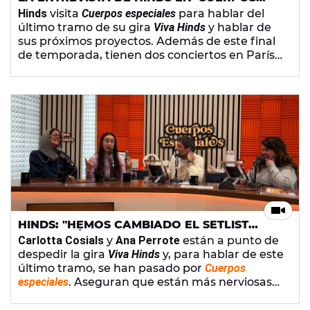
ESPECIALES
Hinds
visita
Cuerpos especiales
para hablar del
último tramo de su gira
Viva Hinds
y hablar de
sus próximos proyectos. Además de este final
de temporada, tienen dos conciertos en París
como teloneras de Indochine y su plan es sacar
nueva música este año.
HINDS: "HEMOS CAMBIADO EL SETLIST
PARA LA ÚLTIMA PARTE DE GIRA"
Carlotta Cosials
y
Ana Perrote
están a punto de
despedir la gira
Viva Hinds
y, para hablar de este
último tramo, se han pasado por
Cuerpos
especiales
. Aseguran que están más nerviosas
por subirse al escenario de La Riviera de
Madrid que por ser teloneras de la banda