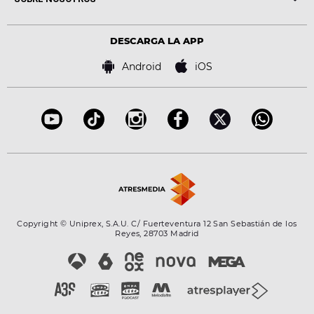
Locutores Europa FM
Estilo de vida
Política de privacidad
Virales
Advertencia legal
Tecnología
DESCARGA LA APP
Política de cookies
Famosos
Bases de concursos
Android
iOS
Accesibilidad
Configuración de la privacidad
Copyright © Uniprex, S.A.U. C/ Fuerteventura 12 San Sebastián de los
Reyes, 28703 Madrid