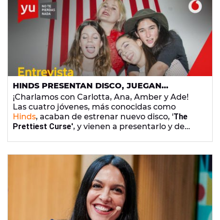
HINDS PRESENTAN DISCO, JUEGAN
ADIVINAR CANCIONES Y SENTENCIAN: "NO
¡Charlamos con Carlotta, Ana, Amber y Ade!
VOLVEREMOS A TOCAR EN DIRECTO DESDE
Las cuatro jóvenes, más conocidas como
CASA"
Hinds
, acaban de estrenar nuevo disco, '
The
Prettiest Curse'
, y vienen a presentarlo y de
paso contarnos sus cositas del confinamiento.
¿Cómo lo han llevado?, ¿han hecho muchos
bizcochos?