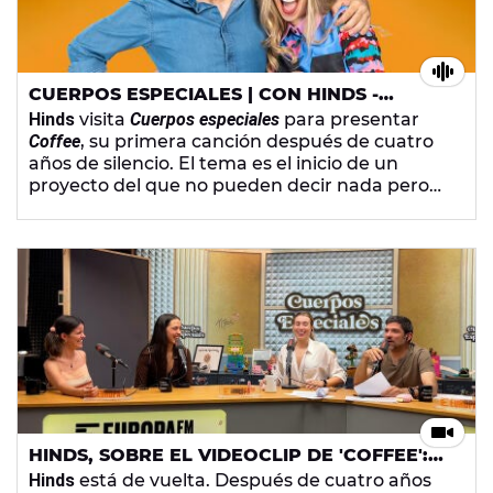
CUERPOS ESPECIALES | CON HINDS -
MARTES 23 DE ABRIL DE 2024
Hinds
visita
Cuerpos especiales
para presentar
Coffee
, su primera canción después de cuatro
años de silencio. El tema es el inicio de un
proyecto del que no pueden decir nada pero
que pronto saldrá a la luz.
Nerea Luis
nos habla
de inteligencia artificial,
Bertus
vuelve a la calle
para grabar uno de sus reportajes y
Nacho
García
hace vudú del bueno con su muñeco
vudy
. Además,
Alba Cordero
crea el SNL
(sindicato nacional del libro) para celebrar el
Día
de Libro
.
HINDS, SOBRE EL VIDEOCLIP DE 'COFFEE':
"SIEMPRE QUE NOS DIRIGE OTRO NO NOS
Hinds
está de vuelta. Después de cuatro años
ACABA MOLANDO"