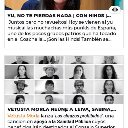
YU, NO TE PIERDAS NADA | CON HINDS |
#YULASHINDS
¡Juntos pero no revueltos! Hoy se vienen al yu
musical las muchachas más punkis de España,
uno de los pocos grupos patrios que ha tocado
en el Coachella... ¡Son las Hinds! También se
vienen Sandra Delaporte, Ventura, Aníbal
Gómez, Pablo G Batista y mucho más.
VETUSTA MORLA REÚNE A LEIVA, SABINA,
ROZALEN, AMARAL, IVÁN FERREIRO Y
Vetusta Morla
lanza
'Los abrazos prohibidos'
, una
MUCHOS MÁS EN 'LOS ABRAZOS
canción en
apoyo a la Sanidad Pública
cuyos
PROHIBIDOS'
beneficios irán destinados al Consejo Superior