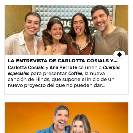
francesa
Indochine
en el Accor Arena de París y
adelantan que tienen nuevo
setlist
para
los
siete últimos conciertos
del
tour
.
LA ENTREVISTA DE CARLOTTA COSIALS Y
ANA PERROTE (HINDS) EN 'CUERPOS
Carlotta Cosials
y
Ana Perrote
se unen a
Cuerpos
ESPECIALES'
especiales
para presentar
Coffee
, la nueva
canción de Hinds, que supone el inicio de un
nuevo proyecto del que no pueden dar
muchas pistas. Sí nos cuentan cómo surgió
el
videoclip de la canción
y explican por qué han
decidido dar el salto a la dirección.