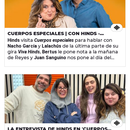
CUERPOS ESPECIALES | CON HINDS -
VIERNES 9 DE ENERO DE 2026
Hinds
visita
Cuerpos especiales
para hablar con
Nacho García
y
Lalachús
de la última parte de su
gira
Viva Hinds
,
Bertus
le pone nota a la mañana
de Reyes y
Juan Sanguino
nos pone al día del
culebrón Ashley Tisdale, Hillary Duff y el grupo
de madres tóxicas. Además,
Alba Cordero
habla
de los discos que están por venir y los
presentadores hablan de ir a la nieve en la
sección a puro fomo.
LA ENTREVISTA DE HINDS EN 'CUERPOS