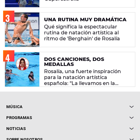
UNA RUTINA MUY DRAMÁTICA
Qué significa la espectacular
rutina de natación artística al
ritmo de 'Berghain' de Rosalía
DOS CANCIONES, DOS
MEDALLAS
Rosalía, una fuerte inspiración
para la natación artística
española: "La llevamos en la
sangre"
MÚSICA
Local de Ensayo Europa FM
PROGRAMAS
Entrevistas
Cuerpos especiales
NOTICIAS
Conciertos
Me pones
Novedades
Cine y Televisión
SOBRE NOSOTROS