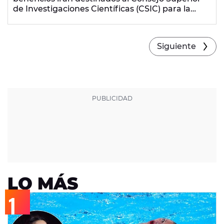
de Investigaciones Científicas (CSIC) para la
investigación del covid-19
.
Joaquín Sabina, Santi
Balmes, Rozalén, Eva Amaral, Dani Martín, Leiva,
Luz Casal, Ismael Serrano, Xoel López, Christina
Siguiente
Rosenvinge, Depedro, Kase.O
y muchos otros
artista se unen a la banda de forma solidaria.
LO MÁS