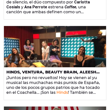
de silencio, el dúo compuesto por
Carlotta
Cosials
y
Ana Perrote
estrena
Coffee
, una
canción que ambas definen como un
sincericidio y que marca el inicio de algo. El
nuevo disco
está en camino, pero no pueden
decir nada y eso está siendo "una pesadilla".
HINDS, VENTURA, BEAUTY BRAIN, ALEESHA
Y MUCHO MÁS EN 'YU, NO TE PIERDAS
¡Juntos pero no revueltos! Hoy se vienen al yu
NADA' (5/06/2020)
musical las muchachas más punkis de España,
uno de los pocos grupos patrios que ha tocado
en el Coachella... ¡Son las
Hinds
! También se
vienen
Sandra Delaporte
,
Ventura
,
Aníbal
Gómez
,
Pablo G Batista
y mucho más.