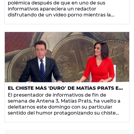
polémica después de que en uno de sus
informativos apareciera un redactor
disfrutando de un vídeo porno mientras la
periodista, Sophie Raworth informaba sobre
una noticia deportiva.
EL CHISTE MÁS 'DURO' DE MATÍAS PRATS EN
ANTENA 3 NOTICIAS
El presentador de informativos de fin de
semana de Antena 3, Matías Prats, ha vuelto a
deleitarnos este domingo con su particular
sentido del humor protagonizando su chiste
más 'duro' al hablar sobre una noticia donde
relata el gran valor que atesora una moneda
de cinco pesetas acuñada en 1949.