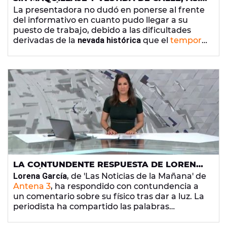
PRESENTÓ MARTA REYERO EL
La presentadora no dudó en ponerse al frente
INFORMATIVO EN PLENO TEMPORAL
del informativo en cuanto pudo llegar a su
FILOMENA: "VENGO COMO VENGO"
puesto de trabajo, debido a las dificultades
derivadas de la
nevada histórica
que el
temporal
Filomena
dejaba en Madrid el fin de semana.
Sin maquillar, sin pasar por peluquería y
vestida con la ropa que traía de casa.
LA CONTUNDENTE RESPUESTA DE LORENA
GARCÍA, DE ANTENA 3 NOTICIAS, A UN
Lorena García
, de 'Las Noticias de la Mañana' de
COMENTARIO SOBRE SU FÍSICO
Antena 3
, ha respondido con contundencia a
un comentario sobre su físico tras dar a luz. La
periodista ha compartido las palabras
despectivas que tuvo que leer en Twitter.