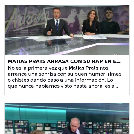
MATÍAS PRATS ARRASA CON SU RAP EN EL
INFORMATIVO DE ANTENA 3
No es la primera vez que
Matías Prats
nos
arranca una sonrisa con su buen humor, rimas
o chistes dando paso a una información. Lo
que nunca habíamos visto hasta ahora, es a
este gigante de los informativos, rapear.