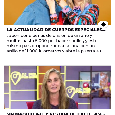
LA ACTUALIDAD DE CUERPOS ESPECIALES -
JUEVES 23 DE ABRIL DE 2026
Japón pone penas de prisión de un año y
multas hasta 5.000 por hacer spoiler, y este
mismo país propone rodear la luna con un
anillo de 11.000 kilómetros y abre la puerta a un
uso nunca visto del espacio.
SIN MAQUILLAJE Y VESTIDA DE CALLE, ASÍ