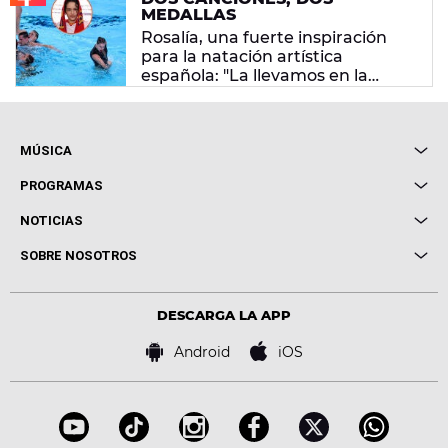
MEDALLAS
Rosalía, una fuerte inspiración
para la natación artística
española: "La llevamos en la
sangre"
MÚSICA
Local de Ensayo Europa FM
PROGRAMAS
Entrevistas
Cuerpos especiales
NOTICIAS
Conciertos
Me pones
Novedades
Cine y Televisión
SOBRE NOSOTROS
Locutores Europa FM
Estilo de vida
Política de privacidad
Virales
Advertencia legal
Tecnología
DESCARGA LA APP
Política de cookies
Famosos
Bases de concursos
Android
iOS
Accesibilidad
Configuración de la privacidad