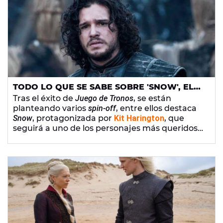
TODO LO QUE SE SABE SOBRE 'SNOW', EL
SPIN-OFF DE ‘JUEGO DE TRONOS’ SOBRE
Tras el éxito de
Juego de Tronos
, se están
JON SNOW
planteando varios
spin-off
, entre ellos destaca
Snow
, protagonizada por
Kit Harington
, que
seguirá a uno de los personajes más queridos
de la serie: Jon Snow.