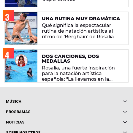
UNA RUTINA MUY DRAMÁTICA
Qué significa la espectacular
rutina de natación artística al
ritmo de 'Berghain' de Rosalía
DOS CANCIONES, DOS
MEDALLAS
Rosalía, una fuerte inspiración
para la natación artística
española: "La llevamos en la
sangre"
MÚSICA
Local de Ensayo Europa FM
PROGRAMAS
Entrevistas
Cuerpos especiales
NOTICIAS
Conciertos
Me pones
Novedades
Cine y Televisión
SOBRE NOSOTROS