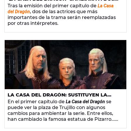
DE SUS ACTRICES PROTAGONISTAS
Tras la emisión del primer capítulo de
La Casa
del Dragón
, dos de las actrices que más
importantes de la trama serán reemplazadas
por otras intérpretes.
LA CASA DEL DRAGÓN: SUSTITUYEN LA
ESTATUA DE PIZARRO DE TRUJILLO POR UN
En el primer capítulo de
La Casa del Dragón
se
DRAGÓN
puede ver la plaza de Trujillo con algunos
cambios para ambientar la serie. Entre ellos,
han cambiado la famosa estatua de Pizarro...
¡por un dragón!