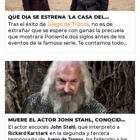
QUÉ DÍA SE ESTRENA 'LA CASA DEL
DRAGÓN', LA PRECUELA DE 'JUEGO DE
Tras el éxito de
Juego de Tronos
, no es de
TRONOS'
extrañar que se espere con ganas la precuela
que mostrará Poniente dos siglos antes de los
eventos de la famosa serie. Te contamos todo
lo que conocemos acerca de esta producción,
llamada
La Casa del Dragón.
MUERE EL ACTOR JOHN STAHL, CONOCIDO
POR 'JUEGO DE TRONOS', A LOS 68 AÑOS
El actor escocés
John Stahl
, que interpretó a
Rickard Karstark
en la segunda y tercera
temporada de
Juego de Tronos
, ha fallecido a los