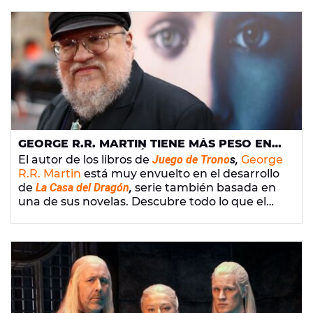
GEORGE R.R. MARTIN TIENE MÁS PESO EN
LA CASA DEL DRAGÓN: "EN JUEGO DE
El autor de los libros de
Juego de Trono
s,
George
TRONOS ME DEJARON DE LADO"
R.R. Martin
está muy envuelto en el desarrollo
de
La Casa del Dragón
,
serie también basada en
una de sus novelas. Descubre todo lo que el
autor ha comentado sobre este reciente
estreno.