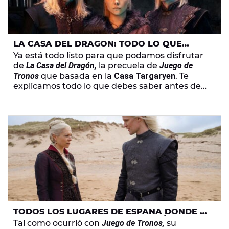
LA CASA DEL DRAGÓN: TODO LO QUE
DEBES SABER DE SU HISTORIA Y SUS
Ya está todo listo para que podamos disfrutar
PERSONAJES
de
La Casa del Dragón,
la precuela de
Juego de
Tronos
que basada en la
Casa Targaryen
. Te
explicamos todo lo que debes saber antes de
verla.
TODOS LOS LUGARES DE ESPAÑA DONDE SE
HA RODADO 'LA CASA DEL DRAGÓN'
Tal como ocurrió con
Juego de Tronos,
su