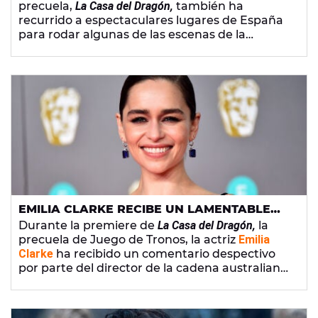
precuela,
La Casa del Dragón,
también ha
recurrido a espectaculares lugares de España
para rodar algunas de las escenas de la
primera temporada.
EMILIA CLARKE RECIBE UN LAMENTABLE
COMENTARIO DESPECTIVO EN LA PREMIERE
Durante la premiere de
La Casa del Dragón,
la
DE 'LA CASA DEL DRAGÓN'
precuela de Juego de Tronos, la actriz
Emilia
Clarke
ha recibido un comentario despectivo
por parte del director de la cadena australiana
Foxtel.