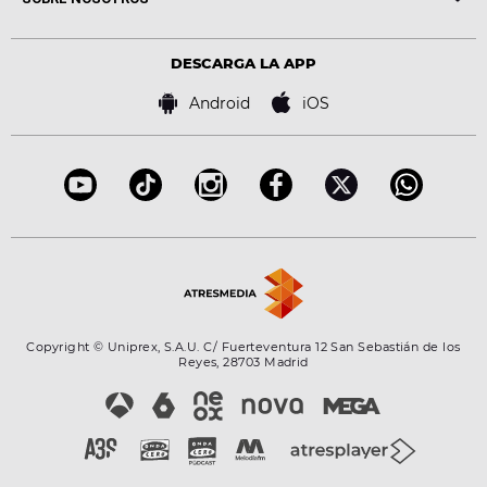
Locutores Europa FM
Estilo de vida
Política de privacidad
Virales
Advertencia legal
Tecnología
DESCARGA LA APP
Política de cookies
Famosos
Bases de concursos
Android
iOS
Accesibilidad
Configuración de la privacidad
Copyright © Uniprex, S.A.U. C/ Fuerteventura 12 San Sebastián de los
Reyes, 28703 Madrid