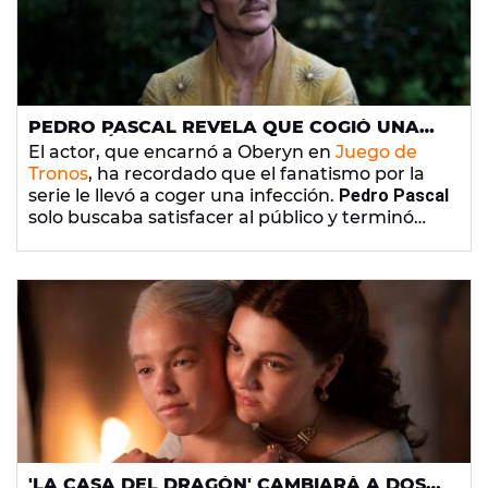
PEDRO PASCAL REVELA QUE COGIÓ UNA
INFECCIÓN POR SATISFACER A LOS FANS DE
El actor, que encarnó a Oberyn en
Juego de
'JUEGOS DE TRONOS'
Tronos
, ha recordado que el fanatismo por la
serie le llevó a coger una infección.
Pedro Pascal
solo buscaba satisfacer al público y terminó
pagando las consecuencias.
'LA CASA DEL DRAGÓN' CAMBIARÁ A DOS