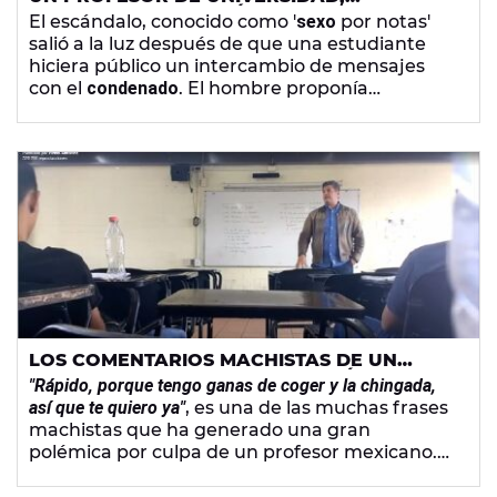
CONDENADO A PRISIÓN POR APROBAR A
El escándalo, conocido como '
sexo
por notas'
SUS ALUMNOS A CAMBIO DE SEXO
salió a la luz después de que una estudiante
hiciera público un intercambio de mensajes
con el
condenado
. El hombre proponía
expresamente tener
relaciones sexuales
como
forma de conseguir una buena nota.
LOS COMENTARIOS MACHISTAS DE UN
PROFESOR UNIVERSITARIO DE MÉXICO
"Rápido, porque tengo ganas de coger y la chingada,
GENERAN UNA AVALANCHA DE CRÍTICAS EN
así que te quiero ya"
, es una de las muchas frases
REDES
machistas que ha generado una gran
polémica por culpa de un profesor mexicano.
¿Se habrá ganado el despido?