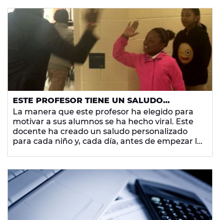
ESTE PROFESOR TIENE UN SALUDO
PERSONALIZADO PARA CADA ALUMNO
La manera que este profesor ha elegido para
motivar a sus alumnos se ha hecho viral. Este
docente ha creado un saludo personalizado
para cada niño y, cada día, antes de empezar la
clase, se divierten un rato con este bonito
gesto.