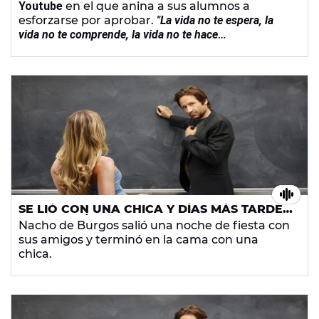
Youtube
en el que anina a sus alumnos a
esforzarse por aprobar.
"La vida no te espera, la
vida no te comprende, la vida no te hace
recuperaciones"
. Así comienza la lección
académica que ya se ha convertido en una
lección de vida.
SE LIÓ CON UNA CHICA Y DÍAS MÁS TARDE
DESCUBRIÓ QUE ERA LA MADRE DE SU
Nacho de Burgos salió una noche de fiesta con
ALUMNA
sus amigos y terminó en la cama con una
chica.