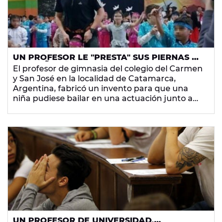
UN PROFESOR LE "PRESTA" SUS PIERNAS A
UNA NIÑA DISCAPACITADA PARA QUE
El profesor de gimnasia del colegio del Carmen
PUEDA BAILAR
y San José en la localidad de Catamarca,
Argentina, fabricó un invento para que una
niña pudiese bailar en una actuación junto a
sus compañeros. La pequeña sufre una
malformación que le impide moverse de
cintura para abajo.
UN PROFESOR DE UNIVERSIDAD,