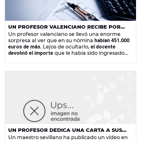
UN PROFESOR VALENCIANO RECIBE POR
ERROR 451.000 EUROS DE MÁS EN SU
Un profesor valenciano se llevó una enorme
NÓMINA Y LOS DEVUELVE
sorpresa al ver que en su nómina
habían 451.000
euros de más
. Lejos de ocultarlo,
el docente
devolvió el importe
que le había sido ingresado
de forma errónea en concepto de sexenios
atrasados.
UN PROFESOR DEDICA UNA CARTA A SUS
ALUMNOS SUSPENSOS Y NO TIENE
Un maestro sevillano ha publicado un vídeo en
DESPERDICIO