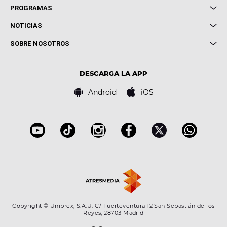
Local de Ensayo Europa FM
PROGRAMAS
Entrevistas
Cuerpos especiales
NOTICIAS
Conciertos
Me pones
Novedades
Cine y Televisión
SOBRE NOSOTROS
Locutores Europa FM
Estilo de vida
Política de privacidad
Virales
Advertencia legal
Tecnología
DESCARGA LA APP
Política de cookies
Famosos
Bases de concursos
Android
iOS
Accesibilidad
Configuración de la privacidad
Copyright © Uniprex, S.A.U. C/ Fuerteventura 12 San Sebastián de los
Reyes, 28703 Madrid