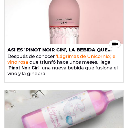
ASÍ ES 'PINOT NOIR GIN', LA BEBIDA QUE
MEZCLA EL VINO Y LA GINEBRA
Después de conocer
'Lágrimas de Unicornio', el
vino rosa
que triunfó hace unos meses, llega
'Pinot Noir Gin'
, una nueva bebida que fusiona el
vino y la ginebra.