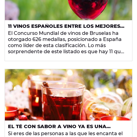
11 VINOS ESPAÑOLES ENTRE LOS MEJORES
DEL MUNDO
El Concurso Mundial de vinos de Bruselas ha
otorgado 626 medallas, posicionado a España
como líder de esta clasificación. Lo más
sorprendente de este listado es que hay 11 que
puedes comprar por menos de 15 euros.
EL TÉ CON SABOR A VINO YA ES UNA
REALIDAD
Si eres de las personas a las que les encanta el