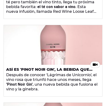
té pero también el vino tinto, llega tu próxima
bebida favorita:
el té con sabor a vino
. Esta
nueva infusión, llamada Red Wine Loose Leaf
Tea, se elabora de forma artesanal con bayas
de saúco, grosella y pétalos de hibisco.
ASÍ ES 'PINOT NOIR GIN', LA BEBIDA QUE
MEZCLA EL VINO Y LA GINEBRA
Después de conocer 'Lágrimas de Unicornio', el
vino rosa que triunfó hace unos meses, llega
'Pinot Noir Gin'
, una nueva bebida que fusiona el
vino y la ginebra.