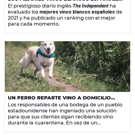
DE 2021
El prestigioso diario inglés
The Independent
ha
evaluado los
mejores vinos blancos españoles
de
2021 y ha publicado un ranking con el mejor
para cada momento.
UN PERRO REPARTE VINO A DOMICILIO
DURANTE LA CUARENTENA
Los responsables de una bodega de un pueblo
estadounidense han ingeniado una solución
para que sus clientes sigan recibiendo vino
durante la cuarentena. En vez de un
repartidor, lo lleva Soda Pup, un bóxer de 35
kilos.