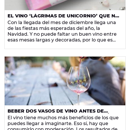
EL VINO ‘LÁGRIMAS DE UNICORNIO’ QUE NO
PUEDE FALTAR EN TUS FIESTAS
Con la llegada del mes de diciembre llega una
de las fiestas más esperadas del año, la
Navidad. Y no puede faltar un buen vino entre
esas mesas largas y decoradas, por lo que es
imprescindible convertir nuestras casas en
bodegas para hacer una buena celebración...
¿Vino blanco o tinto?
¿Por qué no apostar por un
nuevo color?
BEBER DOS VASOS DE VINO ANTES DE
DORMIR AYUDAN A PERDER PESO, SEGÚN
El vino tiene muchos más beneficios de los que
LA CIENCIA
puedes llegar a imaginarte. Eso sí, hay que
consumirlo con moderación. Los resultados de