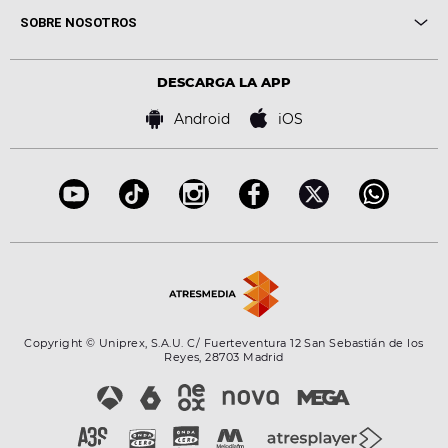
Me pones
Novedades
Cine y Televisión
SOBRE NOSOTROS
Locutores Europa FM
Estilo de vida
Política de privacidad
Virales
Advertencia legal
Tecnología
DESCARGA LA APP
Política de cookies
Famosos
Bases de concursos
Android
iOS
Accesibilidad
Configuración de la privacidad
Copyright © Uniprex, S.A.U. C/ Fuerteventura 12 San Sebastián de los
Reyes, 28703 Madrid