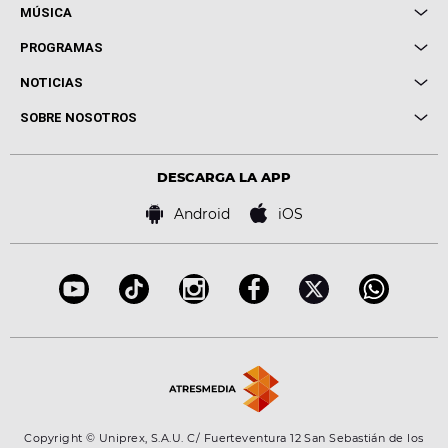
MÚSICA
Local de Ensayo Europa FM
PROGRAMAS
Entrevistas
Cuerpos especiales
NOTICIAS
Conciertos
Me pones
Novedades
Cine y Televisión
SOBRE NOSOTROS
Locutores Europa FM
Estilo de vida
Política de privacidad
Virales
Advertencia legal
Tecnología
DESCARGA LA APP
Política de cookies
Famosos
Bases de concursos
Android
iOS
Accesibilidad
Configuración de la privacidad
Copyright © Uniprex, S.A.U. C/ Fuerteventura 12 San Sebastián de los