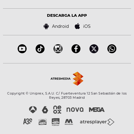
Estilo de vida
Política de privacidad
Virales
Advertencia legal
Tecnología
DESCARGA LA APP
Política de cookies
Famosos
Bases de concursos
Android
iOS
Accesibilidad
Configuración de la privacidad
Copyright © Uniprex, S.A.U. C/ Fuerteventura 12 San Sebastián de los
Reyes, 28703 Madrid