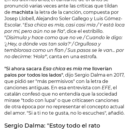
pronunció varias veces ante las críticas que tildan
de
machista
la letra de la canción, compuesta por
Josep Llobell, Alejandro Soler Gallego y Luis Gómez-
Escolar. "
Esa chica es mía, casi casi mía /
Y está loca
por mí, pero aún no se fía
", dice el estribillo.
"
Disimula y hace como que no ve /
Cuando le digo:
'¿Hey, a dónde vas tan sola?' / O
rgullosa y
temblorosa como un flan /
Sus pasos se le van... por
no decirme: 'Hola'
", canta en una estrofa.
"Si ahora sacara
Esa chica es mía
me lloverían
palos por todos los lados"
, dijo Sergio Dalma en 2017,
que pidió ser "más permisivos" con la letra de
canciones antiguas. En esa entrevista con
EFE
, el
catalán confesó que no entendía que la sociedad
mirase "todo con lupa" o que criticasen canciones
de otra época por no representar el concepto actual
del amor. "Si a ti no te gusta, no lo escuches", añadió.
Sergio Dalma: "Estoy todo el rato