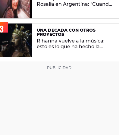
Rosalía en Argentina: "Cuando
vuelvo a mi casa me encuentro
con ropa que no era mía"
UNA DÉCADA CON OTROS
PROYECTOS
Rihanna vuelve a la música:
esto es lo que ha hecho la
artista los últimos 10 años