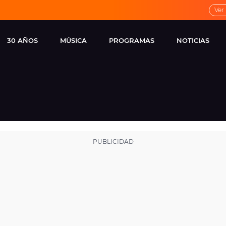
Ver
30 AÑOS
MÚSICA
PROGRAMAS
NOTICIAS
LOCAL DE ENSAYO
CUERPOS
FAMOSOS
EUROPA FM
ESPECIALES
CINE Y TEL
ESTRENOS
ME PONES
VIRALES
CONCIERTOS
LOCUTORES EUROPA
FM
ESTILO DE 
NOVEDADES
MUSICALES
ENTREVISTAS
REMEMBER EUROPA
FM