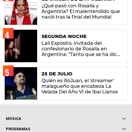
¿Qué pasó con Rosalía y
Argentina? El malentendido que
nació tras la final del Mundial
SEGUNDA NOCHE
Lali Espósito, invitada del
confesionario de Rosalía en
Argentina: "Tanto que se ha dicho
del pueblo argentino... Mira que
fui generosa"
25 DE JULIO
Quién es IlloJuan, el 'streamer'
malagueño que encabeza La
Velada Del Año VI de Ibai Llanos
MÚSICA
Local de Ensayo Europa FM
PROGRAMAS