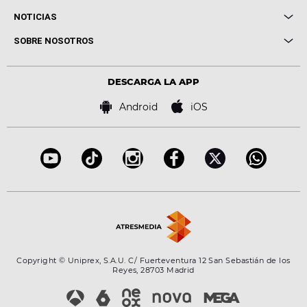
Entrevistas
Cuerpos especiales
NOTICIAS
Conciertos
Me pones
Novedades
Cine y Televisión
SOBRE NOSOTROS
Locutores Europa FM
Estilo de vida
Política de privacidad
Virales
Advertencia legal
Tecnología
DESCARGA LA APP
Política de cookies
Famosos
Bases de concursos
Android
iOS
Accesibilidad
Configuración de la privacidad
Copyright © Uniprex, S.A.U. C/ Fuerteventura 12 San Sebastián de los
Reyes, 28703 Madrid