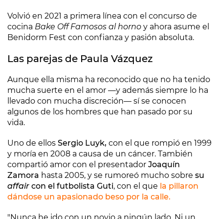
Volvió en 2021 a primera línea con el concurso de
cocina
Bake Off Famosos al horno
y ahora asume el
Benidorm Fest con confianza y pasión absoluta.
Las parejas de Paula Vázquez
Aunque ella misma ha reconocido que no ha tenido
mucha suerte en el amor —y además siempre lo ha
llevado con mucha discreción— sí se conocen
algunos de los hombres que han pasado por su
vida.
Uno de ellos
Sergio Luyk,
con el que rompió en 1999
y moría en 2008 a causa de un cáncer. También
compartió amor con el presentador
Joaquín
Zamora
hasta 2005, y se rumoreó mucho sobre
su
affair
con el futbolista Guti
, con el que
la pillaron
dándose un apasionado beso por la calle.
"Nunca he ido con un novio a ningún lado. Ni un