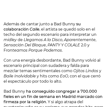
Además de cantar junto a Bad Bunny
su
colaboración
Caile
, el artista se quedó solo en el
techo del segundo escenario para interpretar un
midley
de
Llegamos A la Disco
,
Aparentemente
,
Sensación Del Bloque
,
PANTY Y COLALE
2.0 y
F
ronteamos Porque Podemos
.
Con una energía desbordante, Bad Bunny volvió al
escenario principal con sudadera y falda para
mezclar temas sentimentales como
Ojitos Lindos
y
Baile Inolvidable
y hits como
EoO
, con el que cerró
el espectáculo por todo lo alto.
Bad Bunny
ha conseguido congregar a 700.000
fieles en un fin de semana en Madrid marcado con
firmeza por la religión
. Y si algo atrapa del