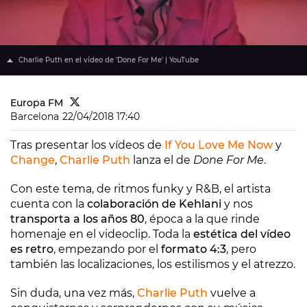
Charlie Puth en el vídeo de 'Done For Me' | YouTube
Europa FM
Barcelona
22/04/2018 17:40
Tras presentar los vídeos de
If You Love Me Now
y
Change
,
Charlie Puth
lanza el de
Done For Me
.
Con este tema, de ritmos funky y R&B, el artista
cuenta con la
colaboración de Kehlani
y nos
transporta a los años 80
, época a la que rinde
homenaje en el videoclip. Toda la
estética del vídeo
es retro
, empezando por el
formato 4:3
, pero
también las localizaciones, los estilismos y el atrezzo.
Sin duda, una vez más,
Charlie Puth
vuelve a