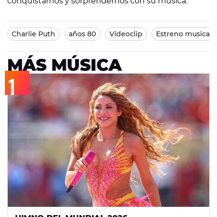
conquistarnos y sorprendernos con su música.
Charlie Puth
años 80
Videoclip
Estreno musical
MÁS MÚSICA