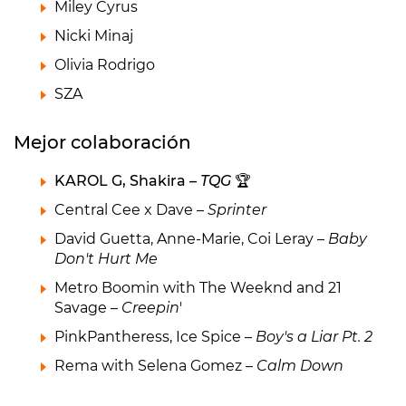
Miley Cyrus
Nicki Minaj
Olivia Rodrigo
SZA
Mejor colaboración
KAROL G, Shakira –
TQG
🏆
Central Cee x Dave –
Sprinter
David Guetta, Anne-Marie, Coi Leray –
Baby
Don't Hurt Me
Metro Boomin with The Weeknd and 21
Savage –
Creepin
'
PinkPantheress, Ice Spice –
Boy's a Liar Pt. 2
Rema with Selena Gomez –
Calm Down