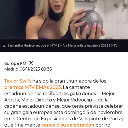
Samantha Hudson recoge el MTV EMA a Mejor artista española 2023 | MTV
Europa FM
Madrid
06/11/2023 09:36
Taylor Swift
ha sido la gran triunfadora de los
premios MTV EMAs 2023
. La cantante
estadounidense recibió
tres galardones
—Mejor
Artista, Mejor Directo y Mejor Videoclip— de la
cadena estadounidense, que tenía prevista celebrar
su gran gala europea esta domingo 5 de noviembre
en el Centro de Exposiciones de Villepinte de París y
que finalmente
canceló su celebración
por no