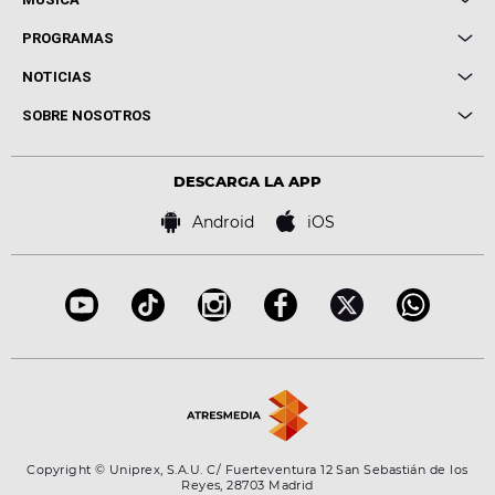
Local de Ensayo Europa FM
PROGRAMAS
Entrevistas
Cuerpos especiales
NOTICIAS
Conciertos
Me pones
Novedades
Cine y Televisión
SOBRE NOSOTROS
Locutores Europa FM
Estilo de vida
Política de privacidad
Virales
Advertencia legal
Tecnología
DESCARGA LA APP
Política de cookies
Famosos
Bases de concursos
Android
iOS
Accesibilidad
Configuración de la privacidad
Copyright © Uniprex, S.A.U. C/ Fuerteventura 12 San Sebastián de los
Reyes, 28703 Madrid