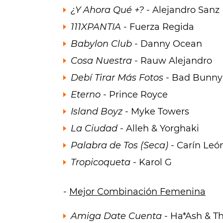
¿Y Ahora Qué +?
- Alejandro Sanz
111XPANTIA
- Fuerza Regida
Babylon Club
- Danny Ocean
Cosa Nuestra
- Rauw Alejandro
Debí Tirar Más Fotos
- Bad Bunny
Eterno
- Prince Royce
Island Boyz
- Myke Towers
La Ciudad
- Alleh & Yorghaki
Palabra de Tos (Seca)
- Carín Leó
Tropicoqueta
- Karol G
-
Mejor Combinación Femenina
Amiga Date Cuenta
- Ha*Ash & Th