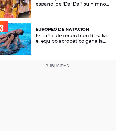
español de 'Dai Dai', su himno
del Mundial 2026 con Burna
Boy
EUROPEO DE NATACIÓN
España, de récord con Rosalía:
el equipo acrobático gana la
plata con 'Berghain' y consigue
la mayor nota de impresión
artística