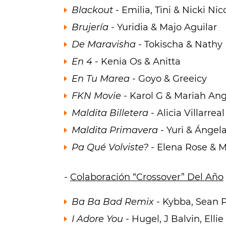
Blackout
- Emilia, Tini & Nicki Nic
Brujería
- Yuridia & Majo Aguilar
De Maravisha
- Tokischa & Nathy
En 4
- Kenia Os & Anitta
En Tu Marea
- Goyo & Greeicy
FKN Movie
- Karol G & Mariah Ang
Maldita Billetera
- Alicia Villarrea
Maldita Primavera
- Yuri & Ángela
Pa Qué Volviste?
- Elena Rose & M
-
Colaboración “Crossover” Del Año
Ba Ba Bad Remix
- Kybba, Sean P
I Adore You
- Hugel, J Balvin, Ell