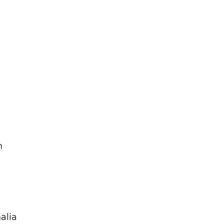
n
alia