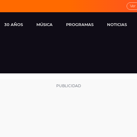
Ver
30 AÑOS
MÚSICA
PROGRAMAS
NOTICIAS
LOCAL DE ENSAYO
CUERPOS
FAMOSOS
EUROPA FM
ESPECIALES
CINE Y TEL
ESTRENOS
ME PONES
VIRALES
CONCIERTOS
LOCUTORES EUROPA
FM
ESTILO DE 
NOVEDADES
MUSICALES
ENTREVISTAS
REMEMBER EUROPA
FM