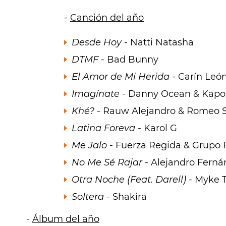
-
Canción del año
Desde Hoy
- Natti Natasha
DTMF
- Bad Bunny
El Amor de Mi Herida
- Carín Leó
Imagínate
- Danny Ocean & Kapo
Khé?
- Rauw Alejandro & Romeo 
Latina Foreva
- Karol G
Me Jalo
- Fuerza Regida & Grupo 
No Me Sé Rajar
- Alejandro Ferná
Otra Noche (Feat. Darell)
- Myke T
Soltera
- Shakira
-
Álbum del año