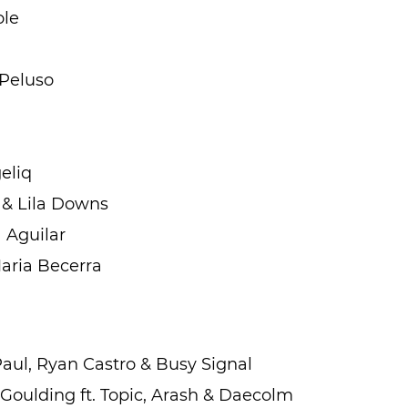
ole
 Peluso
eliq
l & Lila Downs
 Aguilar
aria Becerra
aul, Ryan Castro & Busy Signal
ie Goulding ft. Topic, Arash & Daecolm