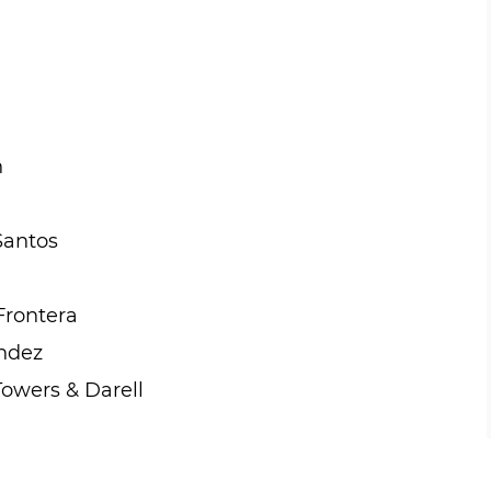
n
Santos
Frontera
ndez
owers & Darell