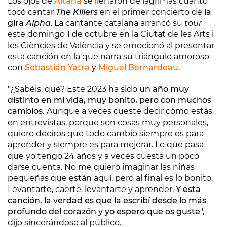
Los ojos de
Aitana
se llenaron de lágrimas cuanto
tocó cantar
The Killers
en el primer concierto de
la
gira
Alpha
. La cantante catalana arrancó su
tour
este domingo 1 de octubre en la Ciutat de les Arts i
les Ciències de València y se emocionó al presentar
esta canción en la que narra su triángulo amoroso
con
Sebastián Yatra
y
Miguel Bernardeau
.
"¿Sabéis, qué? Este 2023 ha sido
un año muy
distinto en mi vida, muy bonito, pero con muchos
cambios.
Aunque a veces cueste decir cómo estás
en entrevistas, porque son cosas muy personales,
quiero deciros que todo cambio siempre es para
aprender y siempre es para mejorar. Lo que pasa
que yo tengo 24 años y a veces cuesta un poco
darse cuenta. No me quiero imaginar las niñas
pequeñas que están aquí, pero al final es lo bonito.
Levantarte, caerte, levantarte y aprender.
Y esta
canción, la verdad es que la escribí desde lo más
profundo del corazón y yo espero que os guste
",
dijo sincerándose al público.