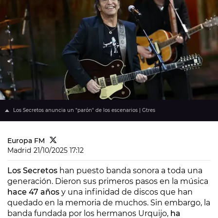
Los Secretos anuncia un "parón" de los escenarios | Gtres
Europa FM
Madrid
21/10/2025 17:12
Los Secretos
han puesto banda sonora a toda una
generación. Dieron sus primeros pasos en la música
hace 47 años
y una infinidad de discos que han
quedado en la memoria de muchos. Sin embargo, la
banda fundada por los hermanos Urquijo,
ha