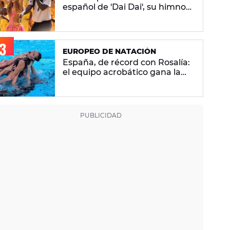
español de 'Dai Dai', su himno
del Mundial 2026 con Burna
Boy
EUROPEO DE NATACIÓN
España, de récord con Rosalía:
el equipo acrobático gana la
plata con 'Berghain' y consigue
la mayor nota de impresión
artística