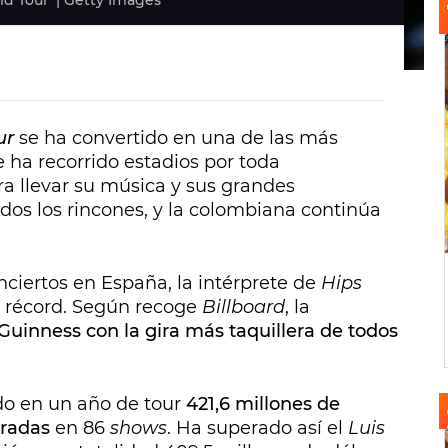
ld Tour' | Getty Images
ur
se ha convertido en una de las más
 ha recorrido estadios por toda
a llevar su música y sus grandes
dos los rincones, y la colombiana continúa
ciertos en España, la intérprete de
Hips
 récord. Según recoge
Billboard
, la
Guinness con la gira más taquillera de todos
do en un año de tour
421,6 millones de
tradas
en 86
shows
. Ha superado así el
Luis