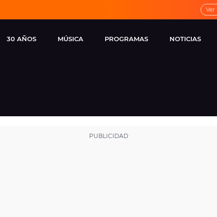
Ver
30 AÑOS
MÚSICA
PROGRAMAS
NOTICIAS
LOCAL DE ENSAYO
CUERPOS
FAMOSOS
EUROPA FM
ESPECIALES
CINE Y TEL
ESTRENOS
ME PONES
VIRALES
CONCIERTOS
LOCUTORES EUROPA
FM
ESTILO DE 
NOVEDADES
MUSICALES
ENTREVISTAS
REMEMBER EUROPA
FM