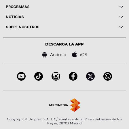
Local de Ensayo Europa FM
PROGRAMAS
Entrevistas
Cuerpos especiales
NOTICIAS
Conciertos
Me pones
Novedades
Cine y Televisión
SOBRE NOSOTROS
Locutores Europa FM
Estilo de vida
Política de privacidad
Virales
Advertencia legal
Tecnología
DESCARGA LA APP
Política de cookies
Famosos
Bases de concursos
Android
iOS
Accesibilidad
Configuración de la privacidad
Copyright © Uniprex, S.A.U. C/ Fuerteventura 12 San Sebastián de los
Reyes, 28703 Madrid