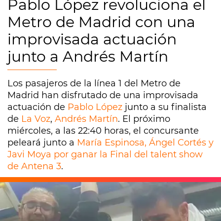
Pablo López revoluciona el
Metro de Madrid con una
improvisada actuación
junto a Andrés Martín
Los pasajeros de la línea 1 del Metro de
Madrid han disfrutado de una improvisada
actuación de
Pablo López
junto a su finalista
de
La Voz
,
Andrés Martín
. El próximo
miércoles, a las 22:40 horas, el concursante
peleará junto a
María Espinosa, Ángel Cortés y
Javi Moya por ganar la Final del talent show
de Antena 3
.