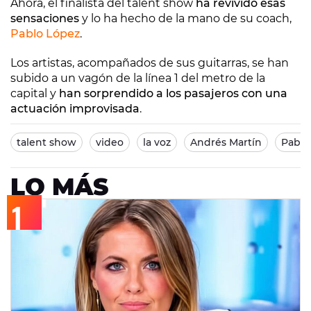
Ahora, el finalista del talent show
ha revivido esas
sensaciones
y lo ha hecho de la mano de su coach,
Pablo López
.
Los artistas, acompañados de sus guitarras, se han
subido a un vagón de la línea 1 del metro de la
capital y
han sorprendido a los pasajeros con una
actuación improvisada
.
talent show
video
la voz
Andrés Martín
Pablo
LO MÁS