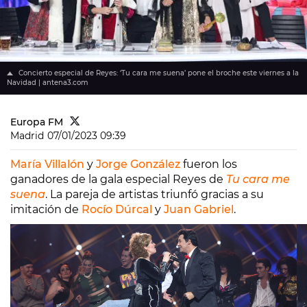
Concierto especial de Reyes: ‘Tu cara me suena’ pone el broche este viernes a la
Navidad | antena3.com
Europa FM
Madrid
07/01/2023 09:39
María Villalón
y
Jorge González
fueron los
ganadores de la gala especial Reyes de
Tu cara me
suena
. La pareja de artistas triunfó gracias a su
imitación de
Rocío Dúrcal
y
Juan Gabriel
.