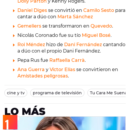
Dolly Parton
y Kenny Rogers.
Daniel Diges
se convirtió en
Camilo Sesto
para
cantar a dúo con
Marta Sánchez
Gemeliers
se transformaron en
Quevedo
.
Nicolás Coronado fue su tío
Miguel Bosé
.
Roi Méndez
hizo de
Dani Fernández
cantando
a dúo con el propio Dani Fernández.
Pepa Rus fue
Raffaella Carrà
.
Ana Guerra
y
Víctor Elías
se convirtieron en
Amistades peligrosas
.
cine y tv
programa de televisión
Tu Cara Me Suena
LO MÁS