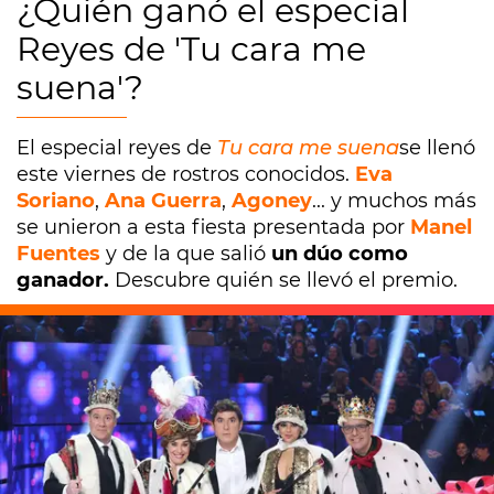
¿Quién ganó el especial
Reyes de 'Tu cara me
suena'?
El especial reyes de
Tu cara me suena
se llenó
este viernes de rostros conocidos.
Eva
Soriano
,
Ana Guerra
,
Agoney
... y muchos más
se unieron a esta fiesta presentada por
Manel
Fuentes
y de la que salió
un dúo como
ganador.
Descubre quién se llevó el premio.