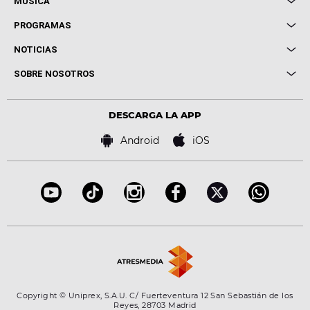
MÚSICA
Local de Ensayo Europa FM
PROGRAMAS
Entrevistas
Cuerpos especiales
NOTICIAS
Conciertos
Me pones
Novedades
Cine y Televisión
SOBRE NOSOTROS
Locutores Europa FM
Estilo de vida
Política de privacidad
Virales
Advertencia legal
Tecnología
DESCARGA LA APP
Política de cookies
Famosos
Bases de concursos
Android
iOS
Accesibilidad
Configuración de la privacidad
Copyright © Uniprex, S.A.U. C/ Fuerteventura 12 San Sebastián de los
Reyes, 28703 Madrid