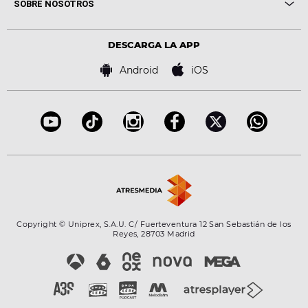
Cine y Televisión
SOBRE NOSOTROS
Locutores Europa FM
Estilo de vida
Política de privacidad
Virales
Advertencia legal
Tecnología
DESCARGA LA APP
Política de cookies
Famosos
Bases de concursos
Android
iOS
Accesibilidad
Configuración de la privacidad
Copyright © Uniprex, S.A.U. C/ Fuerteventura 12 San Sebastián de los
Reyes, 28703 Madrid