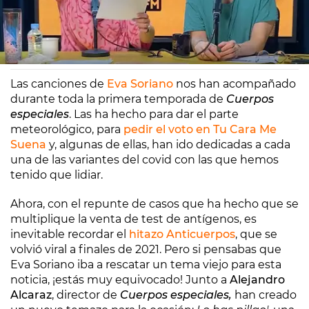
Europa FM
Barcelona
07/07/2022 10:20
Las canciones de
Eva Soriano
nos han acompañado
durante toda la primera temporada de
Cuerpos
especiales
. Las ha hecho para dar el parte
meteorológico, para
pedir el voto en
Tu Cara Me
Suena
y, algunas de ellas, han ido dedicadas a cada
una de las variantes del covid con las que hemos
tenido que lidiar.
Ahora, con el repunte de casos que ha hecho que se
multiplique la venta de test de antígenos, es
inevitable recordar el
hitazo Anticuerpos
, que se
volvió viral a finales de 2021. Pero si pensabas que
Eva Soriano iba a rescatar un tema viejo para esta
noticia, ¡estás muy equivocado! Junto a
Alejandro
Alcaraz
, director de
Cuerpos especiales,
han creado