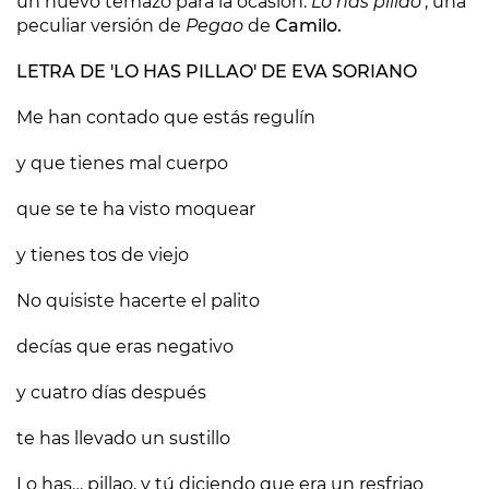
un nuevo temazo para la ocasión:
Lo has pillao'
, una
peculiar versión de
Pegao
de
Camilo.
LETRA DE 'LO HAS PILLAO' DE EVA SORIANO
Me han contado que estás regulín
y que tienes mal cuerpo
que se te ha visto moquear
y tienes tos de viejo
No quisiste hacerte el palito
decías que eras negativo
y cuatro días después
te has llevado un sustillo
Lo has… pillao, y tú diciendo que era un resfriao