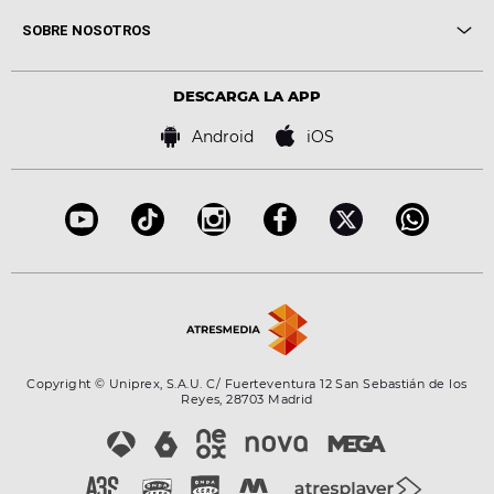
Me pones
Novedades
Cine y Televisión
SOBRE NOSOTROS
Locutores Europa FM
Estilo de vida
Política de privacidad
Virales
Advertencia legal
Tecnología
DESCARGA LA APP
Política de cookies
Famosos
Bases de concursos
Android
iOS
Accesibilidad
Configuración de la privacidad
Copyright © Uniprex, S.A.U. C/ Fuerteventura 12 San Sebastián de los
Reyes, 28703 Madrid