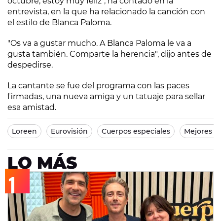
octubre, estoy muy feliz", ha contado en la
entrevista, en la que ha relacionado la canción con
el estilo de Blanca Paloma.
"Os va a gustar mucho. A Blanca Paloma le va a
gusta también. Comparte la herencia", dijo antes de
despedirse.
La cantante se fue del programa con las paces
firmadas, una nueva amiga y un tatuaje para sellar
esa amistad.
Loreen
Eurovisión
Cuerpos especiales
Mejores 
LO MÁS