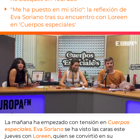
"Me ha puesto en mi sitio": la reflexión de
Eva Soriano tras su encuentro con Loreen
en 'Cuerpos especiales'
Europa FM
Madrid
21/09/2023 10:42
La mañana ha empezado con tensión en
Cuerpos
especiales
.
Eva Soriano
se ha visto las caras este
jueves con
Loreen
, quien se convirtió en su