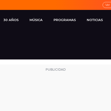
Ver
30 AÑOS
MÚSICA
PROGRAMAS
NOTICIAS
LOCAL DE ENSAYO
CUERPOS
FAMOSOS
EUROPA FM
ESPECIALES
CINE Y TEL
ESTRENOS
ME PONES
VIRALES
CONCIERTOS
LOCUTORES EUROPA
FM
ESTILO DE 
NOVEDADES
MUSICALES
ENTREVISTAS
REMEMBER EUROPA
FM