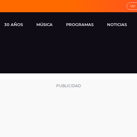
Ver
30 AÑOS
MÚSICA
PROGRAMAS
NOTICIAS
LOCAL DE ENSAYO
CUERPOS
FAMOSOS
EUROPA FM
ESPECIALES
CINE Y TEL
ESTRENOS
ME PONES
VIRALES
CONCIERTOS
LOCUTORES EUROPA
FM
ESTILO DE 
NOVEDADES
MUSICALES
ENTREVISTAS
REMEMBER EUROPA
FM